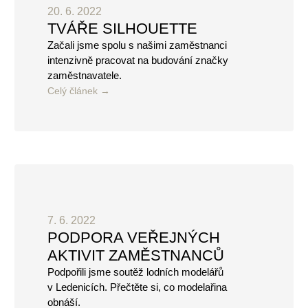
20. 6. 2022
TVÁŘE SILHOUETTE
Začali jsme spolu s našimi zaměstnanci
intenzivně pracovat na budování značky
zaměstnavatele.
Celý článek
7. 6. 2022
PODPORA VEŘEJNÝCH
AKTIVIT ZAMĚSTNANCŮ
Podpořili jsme soutěž lodních modelářů
v Ledenicích. Přečtěte si, co modelařina
obnáší.