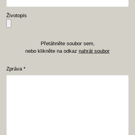
Životopis
Přetáhněte soubor sem,
nebo klikněte na odkaz
nahrát soubor
Zpráva *