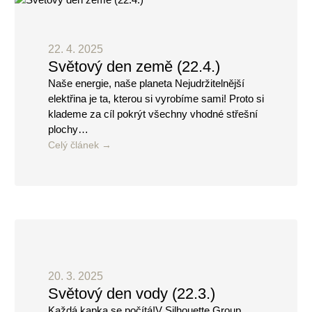
22. 4. 2025
Světový den země (22.4.)
Naše energie, naše planeta Nejudržitelnější
elektřina je ta, kterou si vyrobíme sami! Proto si
klademe za cíl pokrýt všechny vhodné střešní
plochy…
Celý článek
20. 3. 2025
Světový den vody (22.3.)
Každá kapka se počítá!V Silhouette Group